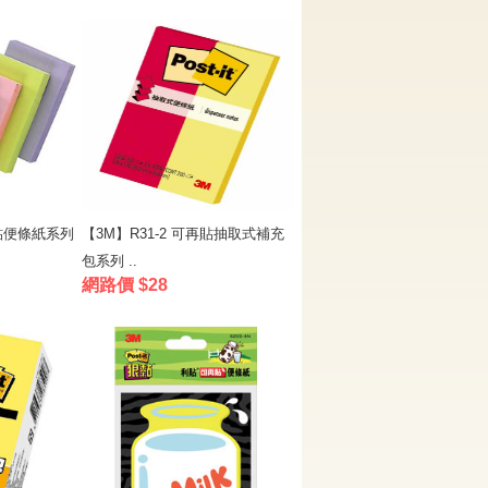
再貼便條紙系列
【3M】R31-2 可再貼抽取式補充
包系列 ..
網路價 $28