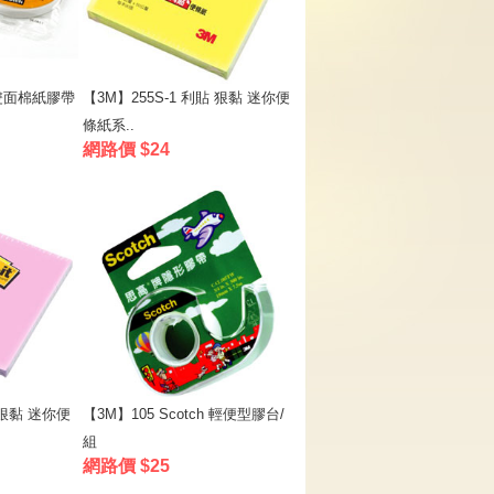
h 雙面棉紙膠帶
【3M】255S-1 利貼 狠黏 迷你便
條紙系..
網路價 $24
 狠黏 迷你便
【3M】105 Scotch 輕便型膠台/
組
網路價 $25