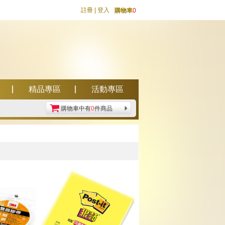
註冊
|
登入
購物車
0
精品專區
活動專區
購物車中有
0
件商品