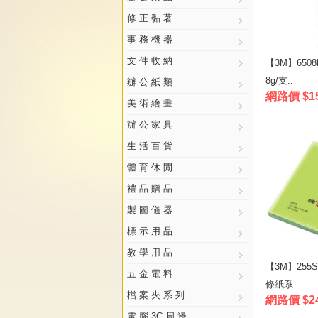
修 正 黏 著
事 務 機 器
文 件 收 納
【3M】6508
8g/支..
辦 公 紙 類
網路價 $1
美 術 繪 畫
辦 公 家 具
生 活 百 貨
體 育 休 閒
禮 品 贈 品
製 圖 儀 器
標 示 用 品
教 學 用 品
【3M】255
五 金 電 料
條紙系..
檔 案 夾 系 列
網路價 $2
電 腦 3C 周 邊