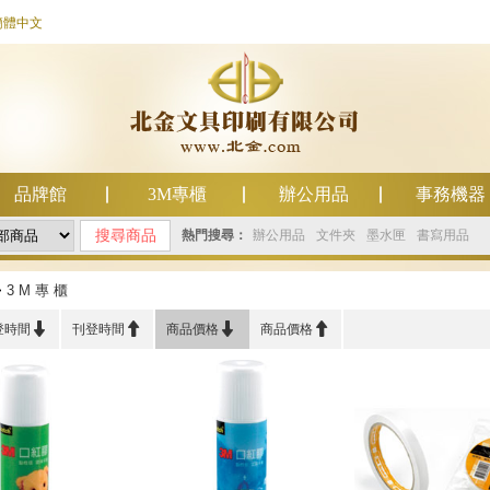
簡體中文
品牌館
3M專櫃
辦公用品
事務機器
熱門搜尋：
辦公用品
文件夾
墨水匣
書寫用品
>
3 M 專 櫃




登時間
刊登時間
商品價格
商品價格