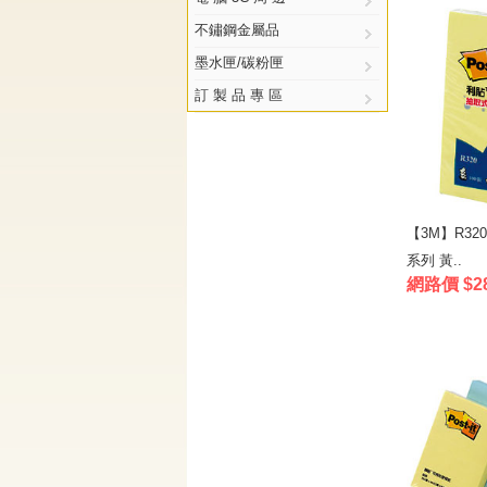
不鏽鋼金屬品
墨水匣/碳粉匣
訂 製 品 專 區
【3M】R3
系列 黃..
網路價 $2