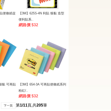
 利貼便條紙促
【3M】625S-4N 利貼 狠黏 造型
便利貼系..
網路價 $32
 狠黏 可再貼
【3M】654-3A 可再貼便條紙系列
粉紅/..
網路價 $32
第
1/11
頁
,
共
205
筆
下一頁