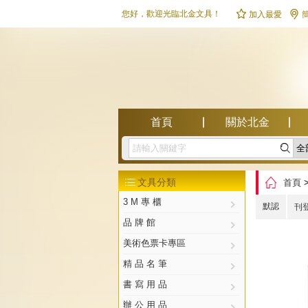


您好，歡迎光臨北金文具！
加入最愛
首頁
關於北金

幫助中心

文具分類
首頁

3 M 專 櫃
默認
刊
品 牌 館
美術色票卡專區
精 品 名 筆
書 寫 用 品
辦 公 用 品