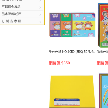
不鏽鋼金屬品
墨水匣/碳粉匣
訂 製 品 專 區
雙色色紙 NO.1050 (35K) 50只/包
腊光色紙 
網路價 $350
網路價 