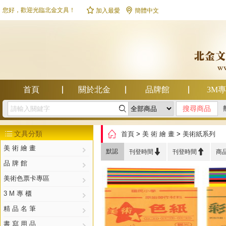


您好，歡迎光臨北金文具！
加入最愛
簡體中文
首頁
關於北金
品牌館
3M

幫助中心

文具分類
首頁
>
美 術 繪 畫
>
美術紙系列

美 術 繪 畫


默認
刊登時間
刊登時間
商
品 牌 館
美術色票卡專區
3 M 專 櫃
精 品 名 筆
書 寫 用 品