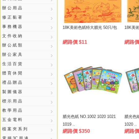
辦 公 用 品
修 正 黏 著
事 務 機 器
18K美術色紙特大腊光 50只/包
18K美
文 件 收 納
網路價 $11
網路價 
辦 公 紙 類
辦 公 家 具
生 活 百 貨
體 育 休 閒
禮 品 贈 品
製 圖 儀 器
標 示 用 品
教 學 用 品
腊光色紙 NO.1002 1020 1021
腊光色紙 N
五 金 電 料
1019 ..
1020 ..
檔 案 夾 系 列
網路價 $350
網路價 
電 腦 3C 周 邊