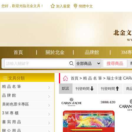


您好，歡迎光臨北金文具！
加入最愛
簡體中文
首頁
關於北金
品牌館
3M

幫助中心

文具分類
首頁
>
精 品 名 筆
>
瑞士卡達 CARA

精 品 名 筆


默認
刊登時間
刊登時間
商
品 牌 館
美術色票卡專區
3 M 專 櫃
書 寫 用 品
辦 公 用 品