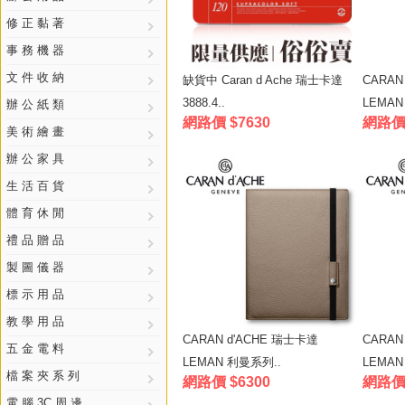
修 正 黏 著
事 務 機 器
文 件 收 納
缺貨中 Caran d Ache 瑞士卡達
CARAN
3888.4..
LEMAN
辦 公 紙 類
網路價 $7630
網路價 
美 術 繪 畫
辦 公 家 具
生 活 百 貨
體 育 休 閒
禮 品 贈 品
製 圖 儀 器
標 示 用 品
教 學 用 品
CARAN d'ACHE 瑞士卡達
CARAN
五 金 電 料
LEMAN 利曼系列..
LEMAN
檔 案 夾 系 列
網路價 $6300
網路價 
電 腦 3C 周 邊