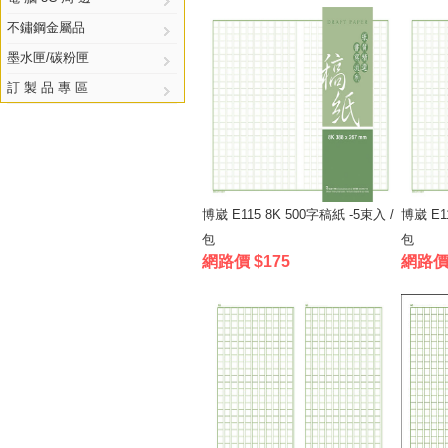
不鏽鋼金屬品
墨水匣/碳粉匣
訂 製 品 專 區
博崴 E115 8K 500字稿紙 -5束入 /
博崴 E1
包
包
網路價 $175
網路價 