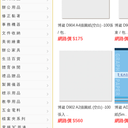
辦 公 用 品
修 正 黏 著
事 務 機 器
博崴 D904 A4描圖紙(空白) -100張
博崴 D9
/ 包..
束 / 包..
文 件 收 納
網路價 $175
網路價 
美 術 繪 畫
辦 公 家 具
生 活 百 貨
體 育 休 閒
禮 品 贈 品
製 圖 儀 器
標 示 用 品
教 學 用 品
博崴 D902 A2描圖紙 (空白) -100
博崴 AD
五 金 電 料
張入 ..
紙(5m..
檔 案 夾 系 列
網路價 $560
網路價 
電 腦 3C 周 邊