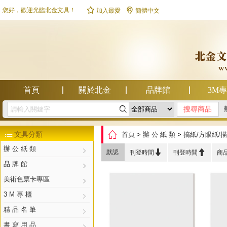


您好，歡迎光臨北金文具！
加入最愛
簡體中文
首頁
關於北金
品牌館
3M

幫助中心

文具分類
首頁
>
辦 公 紙 類
>
搞紙/方眼紙/

辦 公 紙 類


默認
刊登時間
刊登時間
商
品 牌 館
美術色票卡專區
3 M 專 櫃
精 品 名 筆
書 寫 用 品