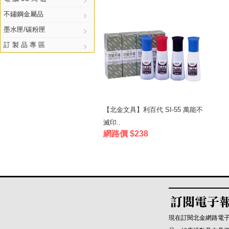
不鏽鋼金屬品
墨水匣/碳粉匣
訂 製 品 專 區
【北金文具】利百代 SI-55 萬能不
滅印..
網路價 $238
現在訂閱北金網路電