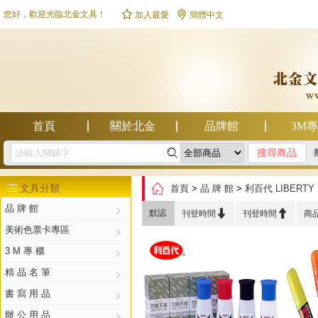


您好，歡迎光臨北金文具！
加入最愛
簡體中文
首頁
關於北金
品牌館
3M

幫助中心

文具分類
首頁
>
品 牌 館
>
利百代 LIBERTY

品 牌 館


默認
刊登時間
刊登時間
商
美術色票卡專區
3 M 專 櫃
精 品 名 筆
書 寫 用 品
辦 公 用 品