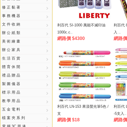
修 正 黏 著
事 務 機 器
文 件 收 納
利百代 SI-1000 萬能不滅印油
利百代 8
1000c.c..
入 ..
辦 公 紙 類
網路價 $4300
網路價 
美 術 繪 畫
辦 公 家 具
生 活 百 貨
體 育 休 閒
禮 品 贈 品
製 圖 儀 器
標 示 用 品
教 學 用 品
利百代 LN-153 果漾螢光筆5色 /
利百代 L
五 金 電 料
支
-5支入..
檔 案 夾 系 列
網路價 $18
網路價 
電 腦 3C 周 邊