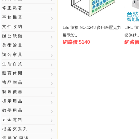
修 正 黏 著
事 務 機 器
文 件 收 納
Life 徠福 NO.1248 多用途壓克力
LIFE 
展示架..
鑑偽點..
辦 公 紙 類
網路價 $140
網路價 
美 術 繪 畫
辦 公 家 具
生 活 百 貨
體 育 休 閒
禮 品 贈 品
製 圖 儀 器
標 示 用 品
教 學 用 品
五 金 電 料
檔 案 夾 系 列
電 腦 3C 周 邊