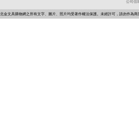
公司信箱：p
北金文具購物網之所有文字、圖片、照片均受著作權法保護。未經許可，請勿作為商