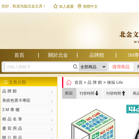


您好，歡迎光臨北金文具！
加入最愛
簡體中文
首頁
關於北金
品牌館
3M

幫助中心

文具分類
首頁
>
品 牌 館
>
徠福 Life

品 牌 館


默認
刊登時間
刊登時間
商
美術色票卡專區
3 M 專 櫃
精 品 名 筆
書 寫 用 品
辦 公 用 品