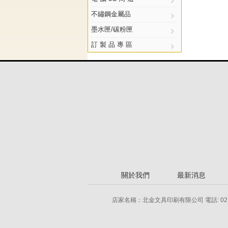
不鏽鋼金屬品
墨水匣/碳粉匣
訂 製 品 專 區
關於我們
最新消息
店家名稱：北金文具印刷有限公司 電話: 02-2778-855