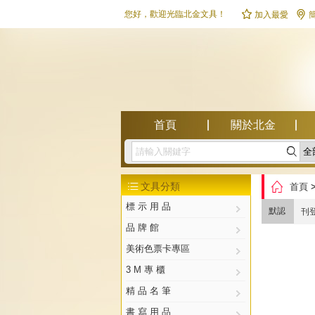


您好，歡迎光臨北金文具！
加入最愛
首頁
關於北金

幫助中心

文具分類
首頁

標 示 用 品
默認
刊
品 牌 館
美術色票卡專區
3 M 專 櫃
精 品 名 筆
書 寫 用 品