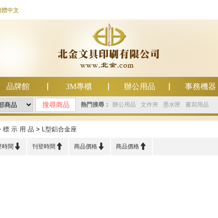
簡體中文
品牌館
3M專櫃
辦公用品
事務機器
熱門搜尋：
辦公用品
文件夾
墨水匣
書寫用品
>
標 示 用 品
>
L型鋁合金座




登時間
刊登時間
商品價格
商品價格