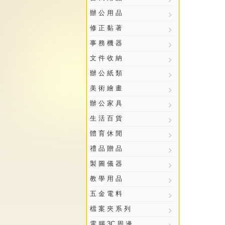
辦 公 用 品
修 正 黏 著
事 務 機 器
文 件 收 納
辦 公 紙 類
美 術 繪 畫
辦 公 家 具
生 活 百 貨
體 育 休 閒
禮 品 贈 品
製 圖 儀 器
教 學 用 品
五 金 電 料
檔 案 夾 系 列
電 腦 3C 周 邊