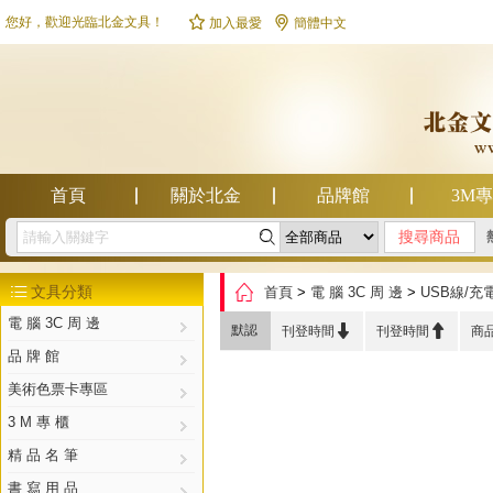


您好，歡迎光臨北金文具！
加入最愛
簡體中文
首頁
關於北金
品牌館
3M

幫助中心

文具分類
首頁
>
電 腦 3C 周 邊
>
USB線/充

電 腦 3C 周 邊


默認
刊登時間
刊登時間
商
品 牌 館
美術色票卡專區
3 M 專 櫃
精 品 名 筆
書 寫 用 品