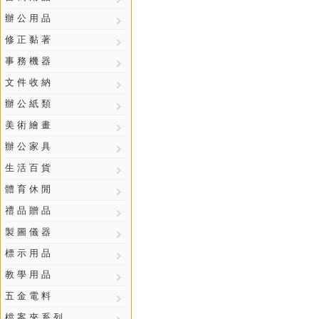
辦 公 用 品
修 正 黏 著
事 務 機 器
文 件 收 納
辦 公 紙 類
美 術 繪 畫
辦 公 家 具
生 活 百 貨
體 育 休 閒
禮 品 贈 品
製 圖 儀 器
標 示 用 品
教 學 用 品
五 金 電 料
檔 案 夾 系 列