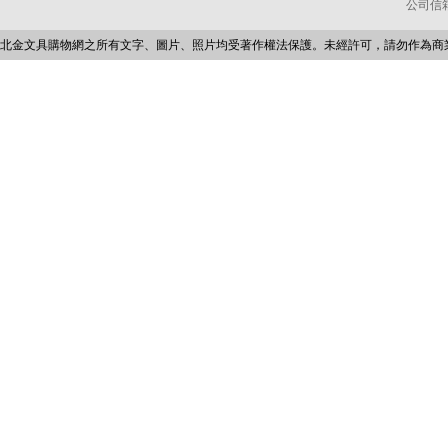
公司信箱：p
北金文具購物網之所有文字、圖片、照片均受著作權法保護。未經許可，請勿作為商