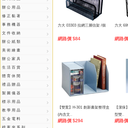
辦 公 用 品
修 正 黏 著
事 務 機 器
力大 03303 拉網三層信架 /個
力大 69
文 件 收 納
網路價 $84
網路價 
辦 公 紙 類
美 術 繪 畫
辦 公 家 具
生 活 百 貨
體 育 休 閒
禮 品 贈 品
製 圖 儀 器
標 示 用 品
【雙鶖】H-301 創新書架整理盒
【潔保】
教 學 用 品
(內含文..
型雙..
五 金 電 料
網路價 $294
網路價 
檔 案 夾 系 列