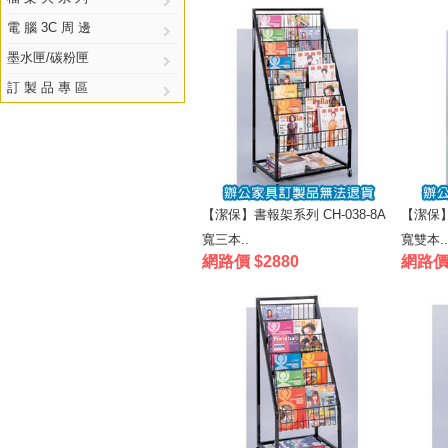
電 腦 3C 周 邊
墨水匣/碳粉匣
訂 製 品 專 區
【潔保】書報架系列 CH-038-8A
【潔保】
寬三本..
寬雙本..
網路價 $2880
網路價 