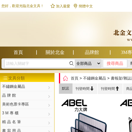


您好，歡迎光臨北金文具！
加入最愛
簡體中文
首頁
關於北金
品牌館
3M

幫助中心

文具分類
首頁
>
不鏽鋼金屬品
>
書報架/雜誌

不鏽鋼金屬品


默認
刊登時間
刊登時間
商
品 牌 館
美術色票卡專區
3 M 專 櫃
精 品 名 筆
書 寫 用 品