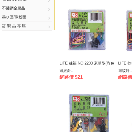
不鏽鋼金屬品
墨水匣/碳粉匣
訂 製 品 專 區
LIFE 徠福 NO.2203 豪華型(彩色
LIFE 
迴紋針..
迴紋針..
網路價 $21
網路價 