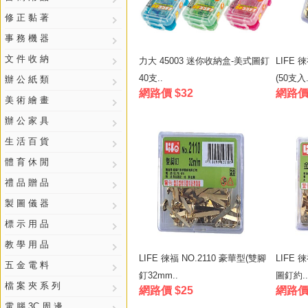
修 正 黏 著
事 務 機 器
文 件 收 納
力大 45003 迷你收納盒-美式圖釘
LIFE 
40支..
(50支入.
辦 公 紙 類
網路價 $32
網路價 
美 術 繪 畫
辦 公 家 具
生 活 百 貨
體 育 休 閒
禮 品 贈 品
製 圖 儀 器
標 示 用 品
教 學 用 品
LIFE 徠福 NO.2110 豪華型(雙腳
LIFE 
五 金 電 料
釘32mm..
圖釘約..
檔 案 夾 系 列
網路價 $25
網路價 
電 腦 3C 周 邊