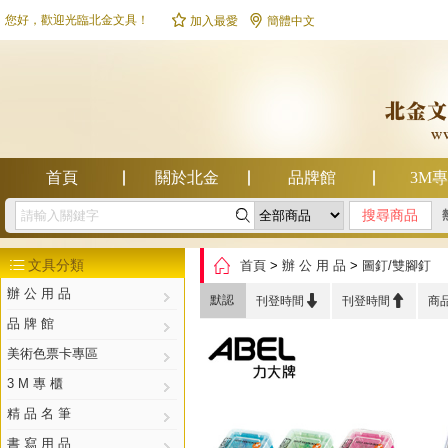


您好，歡迎光臨北金文具！
加入最愛
簡體中文
首頁
關於北金
品牌館
3M

幫助中心

文具分類
首頁
>
辦 公 用 品
>
圖釘/雙腳釘

辦 公 用 品


默認
刊登時間
刊登時間
商
品 牌 館
美術色票卡專區
3 M 專 櫃
精 品 名 筆
書 寫 用 品