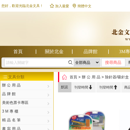


您好，歡迎光臨北金文具！
加入最愛
簡體中文
首頁
關於北金
品牌館
3M

幫助中心

文具分類
首頁
>
辦 公 用 品
>
除針器/吸針盒

辦 公 用 品


默認
刊登時間
刊登時間
商
品 牌 館
美術色票卡專區
3 M 專 櫃
精 品 名 筆
書 寫 用 品