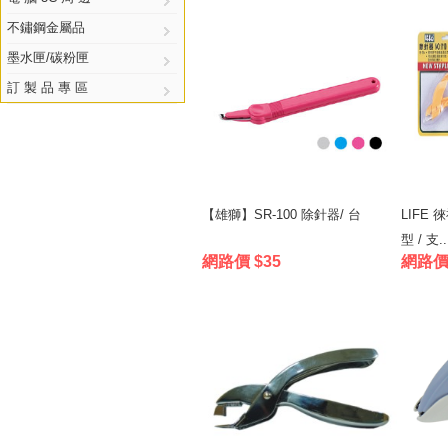
不鏽鋼金屬品
墨水匣/碳粉匣
訂 製 品 專 區
【雄獅】SR-100 除針器/ 台
LIFE 
型 / 支..
網路價 $35
網路價 