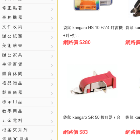
修 正 黏 著
事 務 機 器
文 件 收 納
袋鼠 kangaro HS 10 H/Z4 釘書機
袋鼠 kan
+針+打..
辦 公 紙 類
網路價 $280
網路價 
美 術 繪 畫
辦 公 家 具
生 活 百 貨
體 育 休 閒
禮 品 贈 品
製 圖 儀 器
標 示 用 品
教 學 用 品
袋鼠 kangaro SR 50 拔釘器 / 台
袋鼠 kan
五 金 電 料
檔 案 夾 系 列
網路價 $83
網路價 
電 腦 3C 周 邊