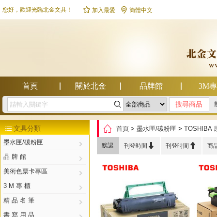


您好，歡迎光臨北金文具！
加入最愛
簡體中文
首頁
關於北金
品牌館
3M

幫助中心

文具分類
首頁
>
墨水匣/碳粉匣
>
TOSHIB

墨水匣/碳粉匣


默認
刊登時間
刊登時間
商
品 牌 館
美術色票卡專區
3 M 專 櫃
精 品 名 筆
書 寫 用 品