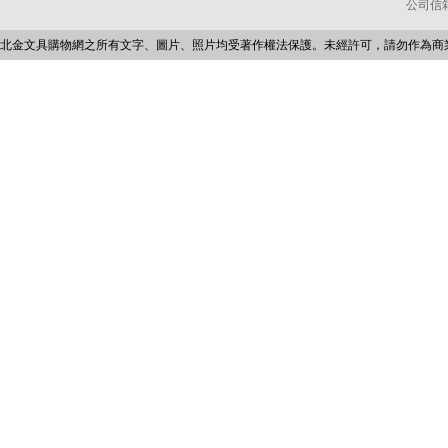
公司信箱：p
北金文具購物網之所有文字、圖片、照片均受著作權法保護。未經許可，請勿作為商