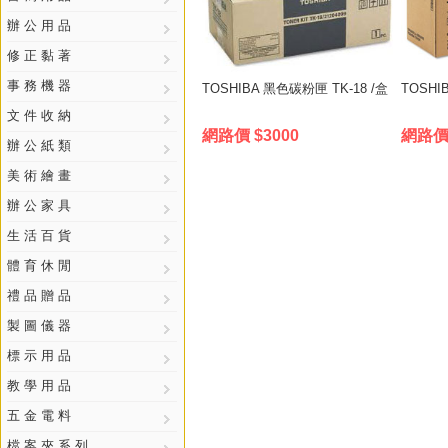
辦 公 用 品
修 正 黏 著
事 務 機 器
TOSHIBA 黑色碳粉匣 TK-18 /盒
TOSHI
文 件 收 納
網路價 $3000
網路價 
辦 公 紙 類
美 術 繪 畫
辦 公 家 具
生 活 百 貨
體 育 休 閒
禮 品 贈 品
製 圖 儀 器
標 示 用 品
教 學 用 品
五 金 電 料
檔 案 夾 系 列