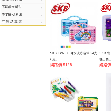
不鏽鋼金屬品
墨水匣/碳粉匣
訂 製 品 專 區
SKB CW-180 可水洗彩色筆 24支
SKB 彩
/ 盒..
機出貨..
網路價 $126
網路價 