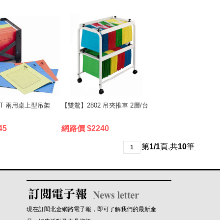
7T 兩用桌上型吊架
【雙鶖】2802 吊夾推車 2層/台
45
網路價 $2240
第
1/1
頁
,
共
10
筆
1
現在訂閱北金網路電子報，即可了解我們的最新產