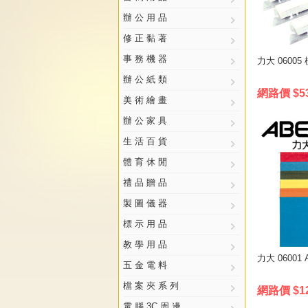
辦 公 用 品
修 正 黏 著
事 務 機 器
力大 06005
辦 公 紙 類
網路價 $5
美 術 繪 畫
辦 公 家 具
生 活 百 貨
體 育 休 閒
禮 品 贈 品
製 圖 儀 器
標 示 用 品
教 學 用 品
力大 06001
五 金 電 料
檔 案 夾 系 列
網路價 $1
電 腦 3C 周 邊