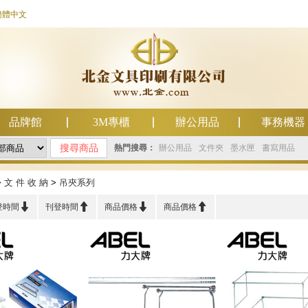
簡體中文
品牌館
3M專櫃
辦公用品
事務機器
熱門搜尋：
辦公用品
文件夾
墨水匣
書寫用品
>
文 件 收 納
>
吊夾系列




登時間
刊登時間
商品價格
商品價格