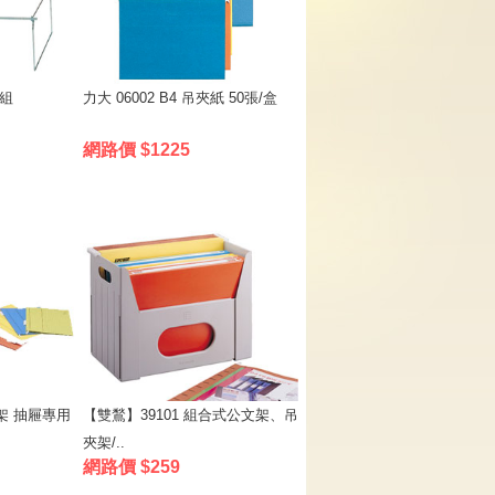
/組
力大 06002 B4 吊夾紙 50張/盒
網路價 $1225
吊架 抽屜專用
【雙鶖】39101 組合式公文架、吊
夾架/..
網路價 $259