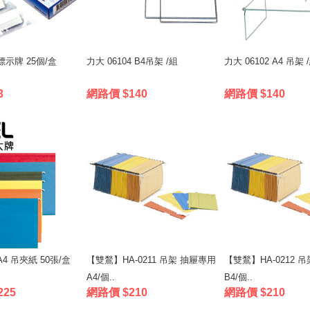
 標示牌 25個/盒
力大 06104 B4吊架 /組
力大 06102 A4 吊架 
3
網路價 $140
網路價 $140
 A4 吊夾紙 50張/盒
【雙鶖】HA-0211 吊架 抽屜專用
【雙鶖】HA-0212 
A4/個..
B4/個..
225
網路價 $210
網路價 $210