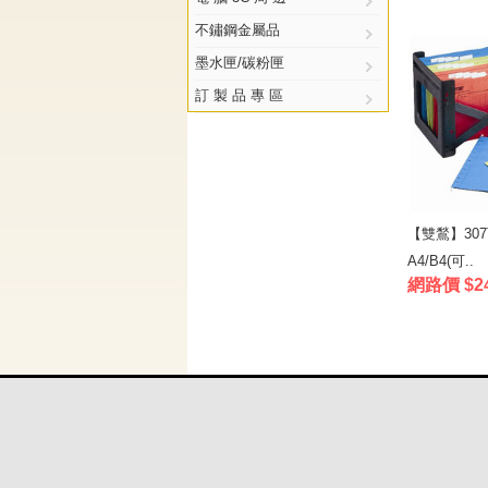
不鏽鋼金屬品
墨水匣/碳粉匣
訂 製 品 專 區
【雙鶖】30
A4/B4(可..
網路價 $2