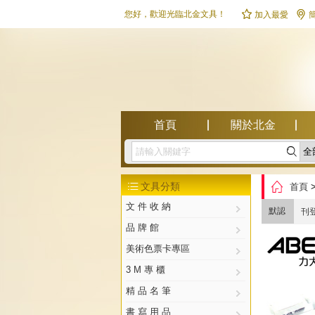


您好，歡迎光臨北金文具！
加入最愛
首頁
關於北金

幫助中心

文具分類
首頁

文 件 收 納
默認
刊
品 牌 館
美術色票卡專區
3 M 專 櫃
精 品 名 筆
書 寫 用 品