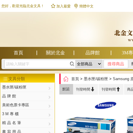


您好，歡迎光臨北金文具！
加入最愛
簡體中文
首頁
關於北金
品牌館
3M

幫助中心

文具分類
首頁
>
墨水匣/碳粉匣
>
Samsun

墨水匣/碳粉匣


默認
刊登時間
刊登時間
商
品 牌 館
美術色票卡專區
3 M 專 櫃
精 品 名 筆
書 寫 用 品