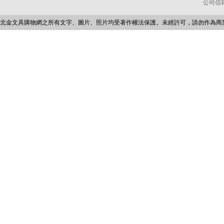
公司信箱：p
北金文具購物網之所有文字、圖片、照片均受著作權法保護。未經許可，請勿作為商