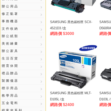
辦 公 用 品
修 正 黏 著
事 務 機 器
SAMSUNG 黑色碳粉匣 SCX-
SAMS
4521D3 /盒
D560RA
文 件 收 納
網路價 $3000
網路價 
辦 公 紙 類
美 術 繪 畫
辦 公 家 具
生 活 百 貨
體 育 休 閒
禮 品 贈 品
製 圖 儀 器
標 示 用 品
SAMSUNG 黑色碳粉匣 MLT-
SAMSU
教 學 用 品
D105L /盒
D103L 
五 金 電 料
網路價 $2400
網路價 
檔 案 夾 系 列