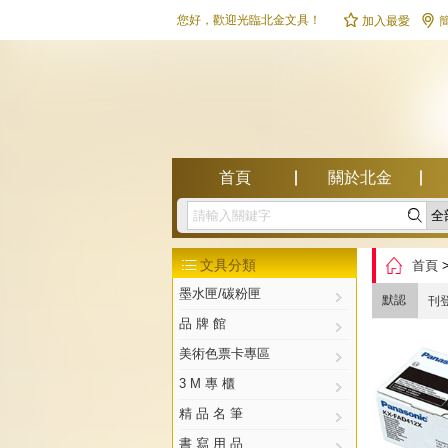


您好，歡迎光臨北金文具！
加入最愛
首頁
關於北金

幫助中心

文具分類
首頁

墨水匣/碳粉匣
默認
刊
品 牌 館
美術色票卡專區
3 M 專 櫃
精 品 名 筆
書 寫 用 品