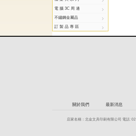
電 腦 3C 周 邊
不鏽鋼金屬品
訂 製 品 專 區
關於我們
最新消息
店家名稱：北金文具印刷有限公司 電話: 02-2778-855