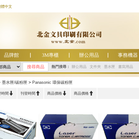
簡體中文
品牌館
3M專櫃
辦公用品
事務機器
熱門搜尋：
辦公用品
文件夾
墨水匣
書寫用品
>
墨水匣/碳粉匣
>
Panasonic 環保碳粉匣




登時間
刊登時間
商品價格
商品價格