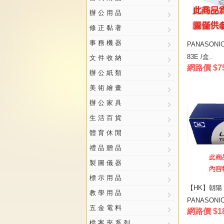
辦 公 用 品
修 正 黏 著
事 務 機 器
PANASON
83E /盒..
文 件 收 納
網路價 $7
辦 公 紙 類
美 術 繪 畫
辦 公 家 具
生 活 百 貨
體 育 休 閒
禮 品 贈 品
製 圖 儀 器
標 示 用 品
【HK】朝陽 K
教 學 用 品
PANASONIC
五 金 電 料
網路價 $1
檔 案 夾 系 列