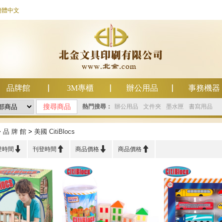
簡體中文
品牌館
3M專櫃
辦公用品
事務機器
熱門搜尋：
辦公用品
文件夾
墨水匣
書寫用品
>
品 牌 館
>
美國 CitiBlocs




登時間
刊登時間
商品價格
商品價格