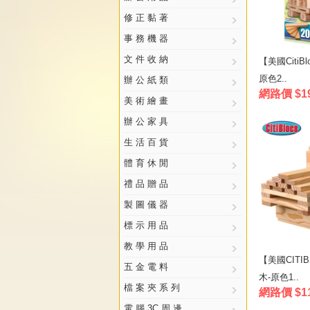
修 正 黏 著
事 務 機 器
文 件 收 納
【美國Citi
原色2..
辦 公 紙 類
網路價 $1
美 術 繪 畫
辦 公 家 具
生 活 百 貨
體 育 休 閒
禮 品 贈 品
製 圖 儀 器
標 示 用 品
教 學 用 品
【美國CITI
五 金 電 料
木-原色1..
檔 案 夾 系 列
網路價 $1
電 腦 3C 周 邊