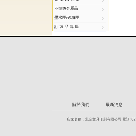
不鏽鋼金屬品
墨水匣/碳粉匣
訂 製 品 專 區
關於我們
最新消息
店家名稱：北金文具印刷有限公司 電話: 02-2778-855