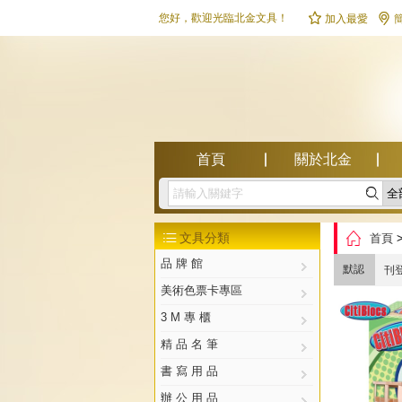


您好，歡迎光臨北金文具！
加入最愛
首頁
關於北金

幫助中心

文具分類
首頁

品 牌 館
默認
刊
美術色票卡專區
3 M 專 櫃
精 品 名 筆
書 寫 用 品
辦 公 用 品