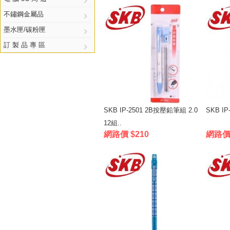
不鏽鋼金屬品
墨水匣/碳粉匣
訂 製 品 專 區
SKB IP-2501 2B按壓鉛筆組 2.0
SKB I
12組..
網路價 $210
網路價 