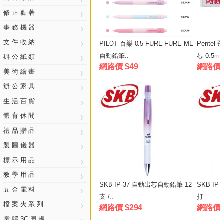
修 正 黏 著
事 務 機 器
文 件 收 納
PILOT 百樂 0.5 FURE FURE ME
Pente
自動鉛筆..
芯-0.5m
辦 公 紙 類
網路價 $49
網路價 
美 術 繪 畫
辦 公 家 具
生 活 百 貨
體 育 休 閒
禮 品 贈 品
製 圖 儀 器
標 示 用 品
教 學 用 品
SKB IP-37 自動出芯自動鉛筆 12
SKB I
五 金 電 料
支 /..
打
檔 案 夾 系 列
網路價 $294
網路價 
電 腦 3C 周 邊