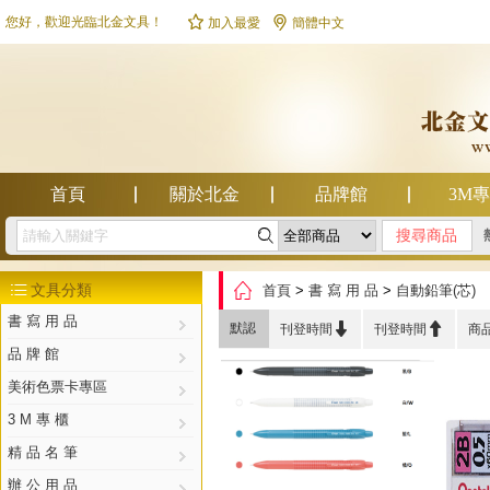


您好，歡迎光臨北金文具！
加入最愛
簡體中文
首頁
關於北金
品牌館
3M

幫助中心

文具分類
首頁
>
書 寫 用 品
>
自動鉛筆(芯)

書 寫 用 品


默認
刊登時間
刊登時間
商
品 牌 館
美術色票卡專區
3 M 專 櫃
精 品 名 筆
辦 公 用 品