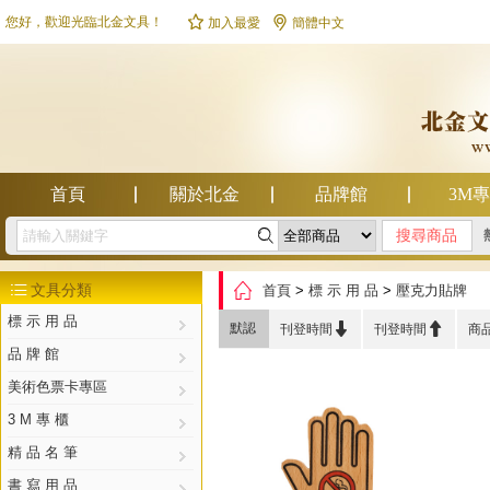


您好，歡迎光臨北金文具！
加入最愛
簡體中文
首頁
關於北金
品牌館
3M

幫助中心

文具分類
首頁
>
標 示 用 品
>
壓克力貼牌

標 示 用 品


默認
刊登時間
刊登時間
商
品 牌 館
美術色票卡專區
3 M 專 櫃
精 品 名 筆
書 寫 用 品