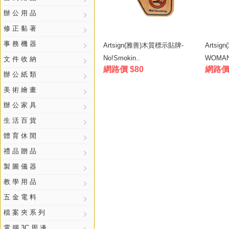
辦 公 用 品
修 正 黏 著
事 務 機 器
Artsign(雅善)木質標示貼牌-
Artsi
No!Smokin..
WOMA
文 件 收 納
網路價 $80
網路價 
辦 公 紙 類
美 術 繪 畫
辦 公 家 具
生 活 百 貨
體 育 休 閒
禮 品 贈 品
製 圖 儀 器
教 學 用 品
五 金 電 料
檔 案 夾 系 列
電 腦 3C 周 邊