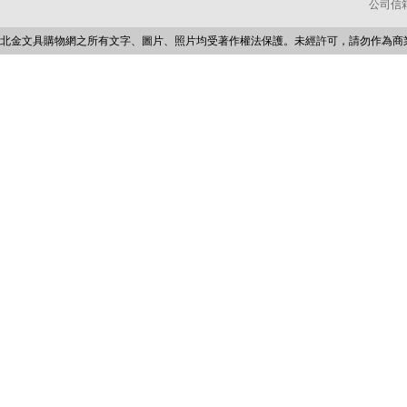
公司信箱：p
北金文具購物網之所有文字、圖片、照片均受著作權法保護。未經許可，請勿作為商