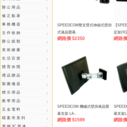
辦 公 用 品
修 正 黏 著
事 務 機 器
SPEEDCOM雙支臂式伸縮式壁掛
【SPE
式液晶螢幕..
定架(可調
文 件 收 納
網路價 $2350
網路價 
辦 公 紙 類
美 術 繪 畫
生 活 百 貨
體 育 休 閒
禮 品 贈 品
製 圖 儀 器
標 示 用 品
教 學 用 品
SPEEDCOM 機械式壁掛液晶螢
SPEE
五 金 電 料
幕支架 LA-..
幕支架LA
檔 案 夾 系 列
網路價 $1599
網路價 
電 腦 3C 周 邊