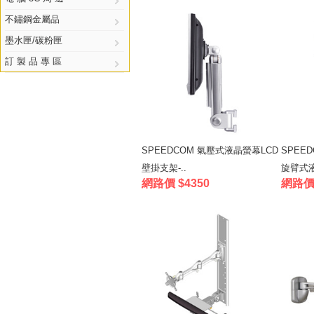
不鏽鋼金屬品
墨水匣/碳粉匣
訂 製 品 專 區
SPEEDCOM 氣壓式液晶螢幕LCD
SPEE
壁掛支架-..
旋臂式液
網路價 $4350
網路價 