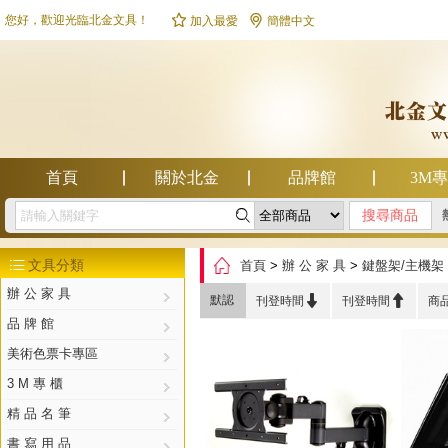


您好，歡迎光臨北金文具！
加入最愛
簡體中文
首頁
關於北金
品牌館
3M

幫助中心

文具分類
首頁
>
辦 公 家 具
>
鍵盤架/主機架

辦 公 家 具


默認
刊登時間
刊登時間
商
品 牌 館
美術色票卡專區
3 M 專 櫃
精 品 名 筆
書 寫 用 品