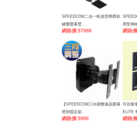
SPEEDCOM二合一軌道型尊爵款
SPEE
鍵盤螢幕璧..
用型伸縮
網路價 $7999
網路價 
【SPEEDCOM三向調整液晶螢幕
可自製電
壁掛固定架..
ELITE 
網路價 $999
網路價 