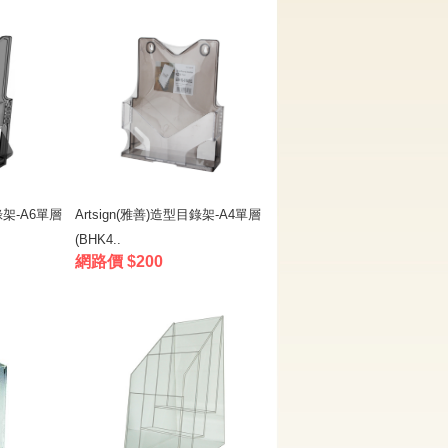
錄架-A6單層
Artsign(雅善)造型目錄架-A4單層
(BHK4..
網路價 $200