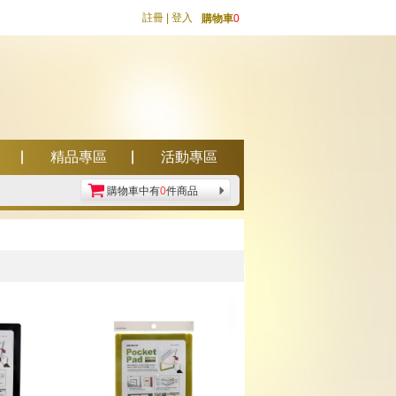
註冊
|
登入
購物車
0
精品專區
活動專區
購物車中有
0
件商品