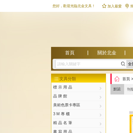


您好，歡迎光臨北金文具！
加入最愛
首頁
關於北金

幫助中心

文具分類
首頁

標 示 用 品
默認
刊
品 牌 館
美術色票卡專區
3 M 專 櫃
精 品 名 筆
書 寫 用 品