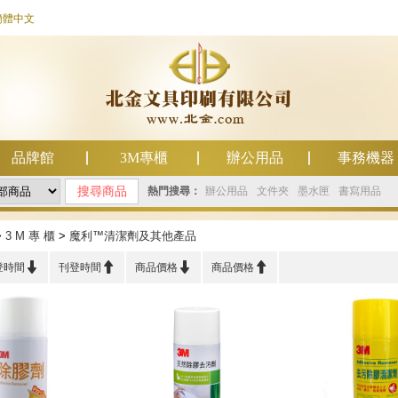
簡體中文
品牌館
3M專櫃
辦公用品
事務機器
熱門搜尋：
辦公用品
文件夾
墨水匣
書寫用品
>
3 M 專 櫃
>
魔利™清潔劑及其他產品




登時間
刊登時間
商品價格
商品價格