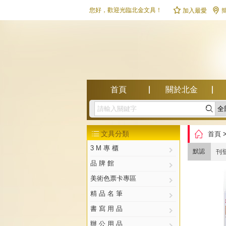


您好，歡迎光臨北金文具！
加入最愛
首頁
關於北金

幫助中心

文具分類
首頁

3 M 專 櫃
默認
刊
品 牌 館
美術色票卡專區
精 品 名 筆
書 寫 用 品
辦 公 用 品