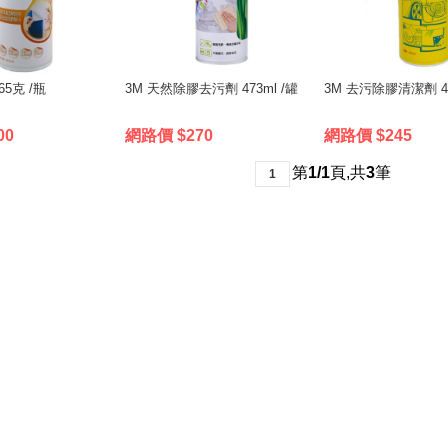
65克 /瓶
3M 天然除膠去污劑 473ml /罐
3M 去污除膠清潔劑 450
00
網路價 $270
網路價 $245
第
1/1
頁
,
共
3
筆
1