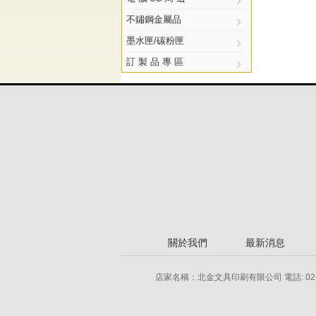
不鏽鋼金屬品
墨水匣/碳粉匣
訂 製 品 專 區
關於我們
最新消息
店家名稱：北金文具印刷有限公司 電話: 02-2778-855