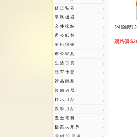
修 正 黏 著
事 務 機 器
文 件 收 納
3M 除膠劑 2
辦 公 紙 類
網路價 $2
美 術 繪 畫
辦 公 家 具
生 活 百 貨
體 育 休 閒
禮 品 贈 品
製 圖 儀 器
標 示 用 品
教 學 用 品
五 金 電 料
檔 案 夾 系 列
電 腦 3C 周 邊