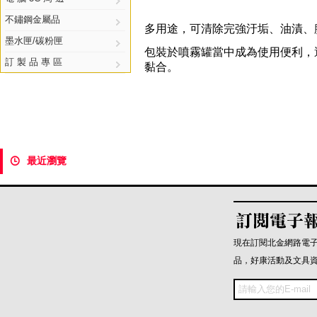
不鏽鋼金屬品
多用途，可清除完強汙垢、油漬、
墨水匣/碳粉匣
包裝於噴霧罐當中成為使用便利，
訂 製 品 專 區
黏合。
最近瀏覽

現在訂閱北金網路電
品，好康活動及文具