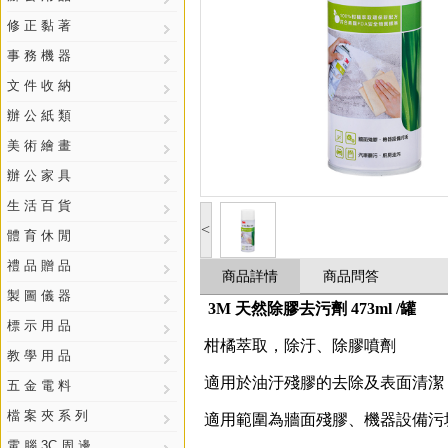
修 正 黏 著
事 務 機 器
文 件 收 納
辦 公 紙 類
美 術 繪 畫
辦 公 家 具
生 活 百 貨
<
體 育 休 閒
禮 品 贈 品
商品詳情
商品問答
製 圖 儀 器
3M 天然除膠去污劑 473ml /罐
標 示 用 品
柑橘萃取，除汙、除膠噴劑
教 學 用 品
適用於油汙殘膠的去除及表面清潔
五 金 電 料
檔 案 夾 系 列
適用範圍為牆面殘膠、機器設備污
電 腦 3C 周 邊