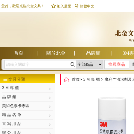


您好，歡迎光臨北金文具！
加入最愛
簡體中文
首頁
關於北金
品牌館
3M

幫助中心

文具分類
首頁
>
3 M 專 櫃
>
魔利™清潔劑及

3 M 專 櫃
品 牌 館
美術色票卡專區
精 品 名 筆
書 寫 用 品
辦 公 用 品