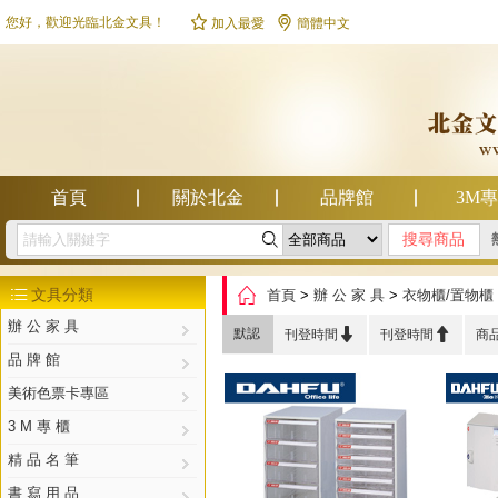


您好，歡迎光臨北金文具！
加入最愛
簡體中文
首頁
關於北金
品牌館
3M

幫助中心

文具分類
首頁
>
辦 公 家 具
>
衣物櫃/置物櫃

辦 公 家 具


默認
刊登時間
刊登時間
商
品 牌 館
美術色票卡專區
3 M 專 櫃
精 品 名 筆
書 寫 用 品