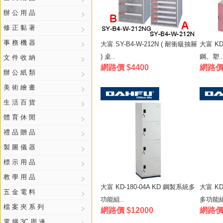
辦 公 用 品
修 正 黏 著
事 務 機 器
大富 SY-B4-W-212N ( 耐衝級抽屜
大富 KDF
) 桌..
鋼。塑..
文 件 收 納
網路價 $4400
網路價 
辦 公 紙 類
美 術 繪 畫
生 活 百 貨
體 育 休 閒
禮 品 贈 品
製 圖 儀 器
標 示 用 品
教 學 用 品
大富 KD-180-04A KD 鋼製系統多
大富 KD
五 金 電 料
功能組..
多功能組
檔 案 夾 系 列
網路價 $12000
網路價 
電 腦 3C 周 邊