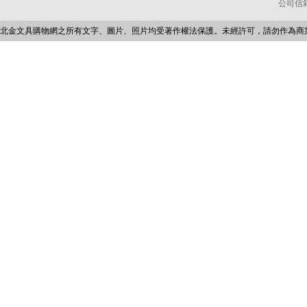
公司信箱：p
北金文具購物網之所有文字、圖片、照片均受著作權法保護。未經許可，請勿作為商