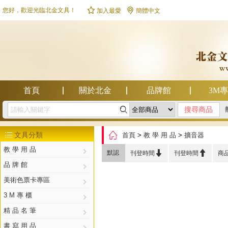


您好，歡迎光臨北金文具！
加入最愛
簡體中文
首頁
關於北金
品牌館
3M

幫助中心

文具分類
首頁
>
教 學 用 品
>
擴音器

教 學 用 品


默認
刊登時間
刊登時間
商
品 牌 館
美術色票卡專區
3 M 專 櫃
精 品 名 筆
書 寫 用 品