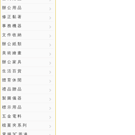
辦 公 用 品
修 正 黏 著
事 務 機 器
文 件 收 納
辦 公 紙 類
美 術 繪 畫
辦 公 家 具
生 活 百 貨
體 育 休 閒
禮 品 贈 品
製 圖 儀 器
標 示 用 品
五 金 電 料
檔 案 夾 系 列
電 腦 3C 周 邊