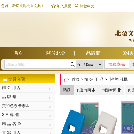


您好，歡迎光臨北金文具！
加入最愛
簡體中文
首頁
關於北金
品牌館
3M

幫助中心

文具分類
首頁
>
辦 公 用 品
>
小型打孔機

辦 公 用 品


默認
刊登時間
刊登時間
商
品 牌 館
美術色票卡專區
3 M 專 櫃
精 品 名 筆
書 寫 用 品