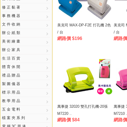
修 正 黏 著
事 務 機 器
文 件 收 納
美克司 MAX-DP-F2E 打孔機 2色
美克司 M
/ 台
/ 台
辦 公 紙 類
網路價 $196
網路價 
美 術 繪 畫
辦 公 家 具
生 活 百 貨
體 育 休 閒
禮 品 贈 品
製 圖 儀 器
標 示 用 品
教 學 用 品
萬事捷 32020 雙孔打孔機-20張
萬事捷 3
五 金 電 料
M7220 ..
M7210 .
檔 案 夾 系 列
網路價 $84
網路價 
電 腦 3C 周 邊