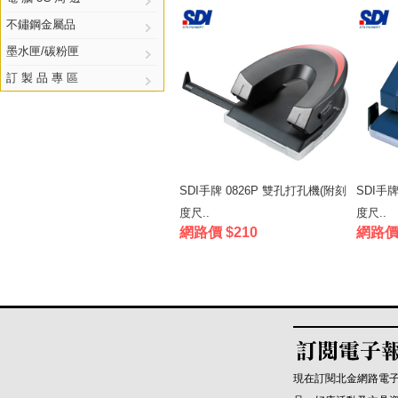
不鏽鋼金屬品
墨水匣/碳粉匣
訂 製 品 專 區
SDI手牌 0826P 雙孔打孔機(附刻
SDI手牌
度尺..
度尺..
網路價 $210
網路價 
現在訂閱北金網路電