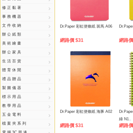
修 正 黏 著
事 務 機 器
文 件 收 納
Dr.Paper 彩虹便條紙 斑馬 A06
Dr.Pa
辦 公 紙 類
網路價 $31
網路價 
美 術 繪 畫
辦 公 家 具
生 活 百 貨
體 育 休 閒
禮 品 贈 品
製 圖 儀 器
標 示 用 品
教 學 用 品
Dr.Paper 彩虹便條紙 海豚 A02
Dr.Pa
五 金 電 料
綠 N1..
檔 案 夾 系 列
網路價 $31
網路價 
電 腦 3C 周 邊