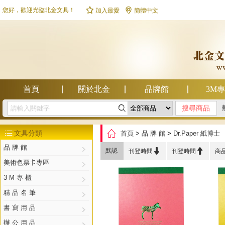


您好，歡迎光臨北金文具！
加入最愛
簡體中文
首頁
關於北金
品牌館
3M

幫助中心

文具分類
首頁
>
品 牌 館
>
Dr.Paper 紙博士

品 牌 館


默認
刊登時間
刊登時間
商
美術色票卡專區
3 M 專 櫃
精 品 名 筆
書 寫 用 品
辦 公 用 品