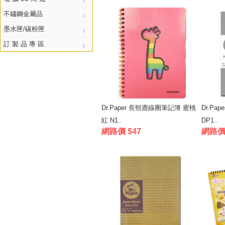
不鏽鋼金屬品
墨水匣/碳粉匣
訂 製 品 專 區
Dr.Paper 長頸鹿線圈筆記簿 蜜桃
Dr.Pa
紅 N1..
DP1..
網路價 $47
網路價 