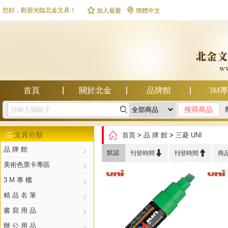


您好，歡迎光臨北金文具！
加入最愛
簡體中文
首頁
關於北金
品牌館
3M

幫助中心

文具分類
首頁
>
品 牌 館
>
三菱 UNI

品 牌 館


默認
刊登時間
刊登時間
商
美術色票卡專區
3 M 專 櫃
精 品 名 筆
書 寫 用 品
辦 公 用 品