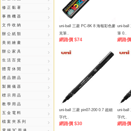
修 正 黏 著
事 務 機 器
文 件 收 納
uni-ball 三菱 PC-8K 8 海報彩色麥
uni-ba
克筆..
筆 0..
辦 公 紙 類
網路價 $74
網路價 
美 術 繪 畫
辦 公 家 具
生 活 百 貨
體 育 休 閒
禮 品 贈 品
製 圖 儀 器
標 示 用 品
教 學 用 品
uni-ball 三菱 pin07-200 0.7 超細
uni-bal
五 金 電 料
字代..
字代..
檔 案 夾 系 列
網路價 $30
網路價 
電 腦 3C 周 邊