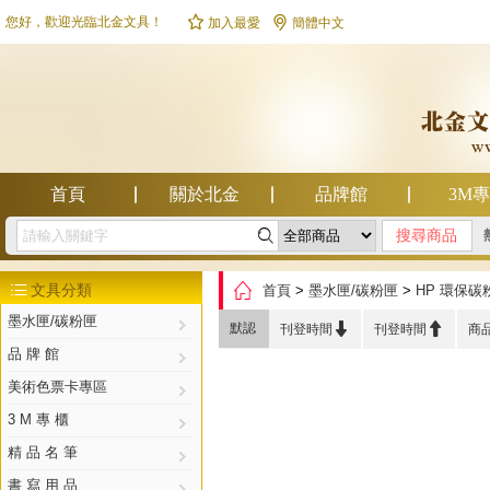


您好，歡迎光臨北金文具！
加入最愛
簡體中文
首頁
關於北金
品牌館
3M

幫助中心

文具分類
首頁
>
墨水匣/碳粉匣
>
HP 環保碳

墨水匣/碳粉匣


默認
刊登時間
刊登時間
商
品 牌 館
美術色票卡專區
3 M 專 櫃
精 品 名 筆
書 寫 用 品