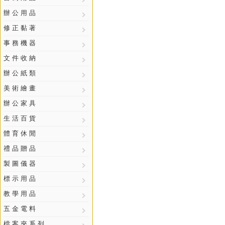
辦 公 用 品
修 正 黏 著
事 務 機 器
文 件 收 納
辦 公 紙 類
美 術 繪 畫
辦 公 家 具
生 活 百 貨
體 育 休 閒
禮 品 贈 品
製 圖 儀 器
標 示 用 品
教 學 用 品
五 金 電 料
檔 案 夾 系 列