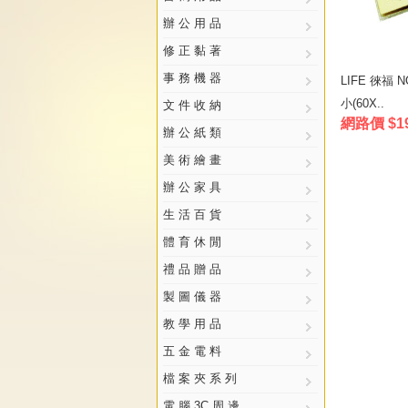
辦 公 用 品
修 正 黏 著
事 務 機 器
LIFE 徠福 
小(60X..
文 件 收 納
網路價 $1
辦 公 紙 類
美 術 繪 畫
辦 公 家 具
生 活 百 貨
體 育 休 閒
禮 品 贈 品
製 圖 儀 器
教 學 用 品
五 金 電 料
檔 案 夾 系 列
電 腦 3C 周 邊