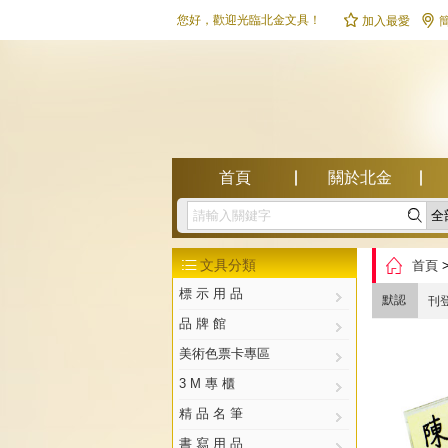


您好，歡迎光臨北金文具！
加入最愛
首頁
關於北金

幫助中心

文具分類
首頁

標 示 用 品
默認
刊
品 牌 館
美術色票卡專區
3 M 專 櫃
精 品 名 筆
書 寫 用 品