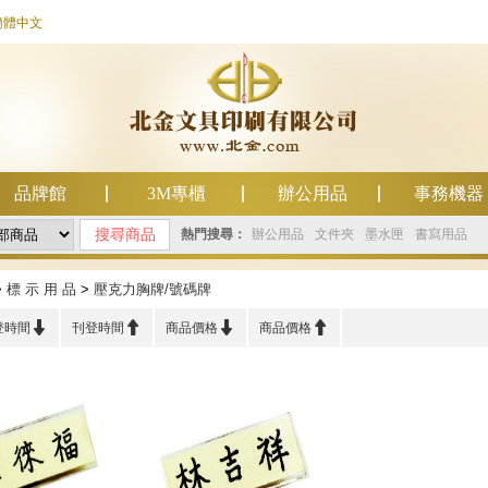
簡體中文
品牌館
3M專櫃
辦公用品
事務機器
熱門搜尋：
辦公用品
文件夾
墨水匣
書寫用品
>
標 示 用 品
>
壓克力胸牌/號碼牌




登時間
刊登時間
商品價格
商品價格