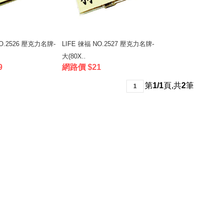
NO.2526 壓克力名牌-
LIFE 徠福 NO.2527 壓克力名牌-
大(80X..
9
網路價 $21
第
1/1
頁
,
共
2
筆
1