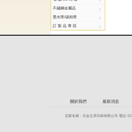
不鏽鋼金屬品
墨水匣/碳粉匣
訂 製 品 專 區
關於我們
最新消息
店家名稱：北金文具印刷有限公司 電話: 02-2778-855