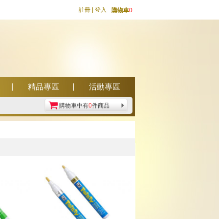
註冊
|
登入
購物車
0
精品專區
活動專區
購物車中有
0
件商品