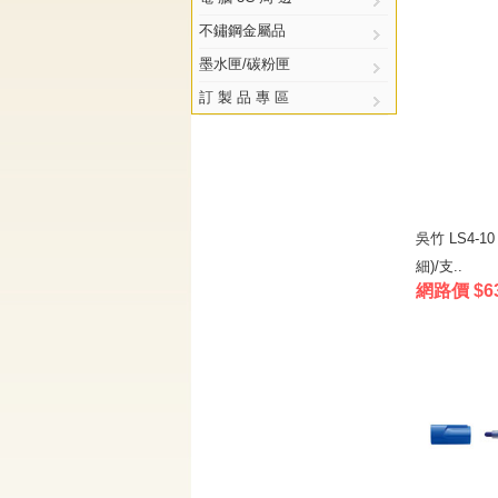
不鏽鋼金屬品
墨水匣/碳粉匣
訂 製 品 專 區
吳竹 LS4-
細)/支..
網路價 $6