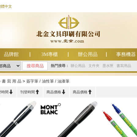
簡體中文
品牌館
3M專櫃
辦公用品
事務機器
熱門搜尋：
辦公用品
文件夾
墨水匣
書寫用品
>
書 寫 用 品
>
簽字筆 / 油性筆 / 油漆筆




登時間
刊登時間
商品價格
商品價格