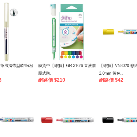
10 筆風攜帶型軟筆(極
缺貨中【雄獅】GR-310/6 直液前
【雄獅】VN3020 
壓式陶..
2.0mm 黃色..
3
網路價 $210
網路價 $42