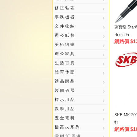
修 正 黏 著
事 務 機 器
文 件 收 納
萬寶龍 StarWa
Resin Fi..
辦 公 紙 類
網路價 $1
美 術 繪 畫
辦 公 家 具
生 活 百 貨
體 育 休 閒
禮 品 贈 品
製 圖 儀 器
標 示 用 品
教 學 用 品
SKB MK-2
五 金 電 料
打
檔 案 夾 系 列
網路價 $1
電 腦 3C 周 邊