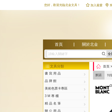


您好，歡迎光臨北金文具！
加入最愛
首頁
關於北金

幫助中心

文具分類
首頁

書 寫 用 品
默認
刊
品 牌 館
美術色票卡專區
3 M 專 櫃
精 品 名 筆
辦 公 用 品