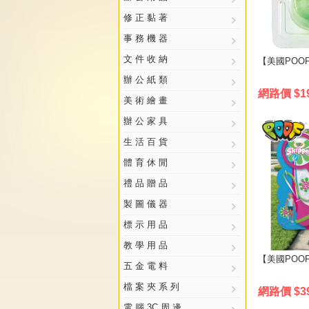
修 正 黏 著
事 務 機 器
文 件 收 納
【美國POOF
辦 公 紙 類
網路價 $1
美 術 繪 畫
辦 公 家 具
生 活 百 貨
體 育 休 閒
禮 品 贈 品
製 圖 儀 器
標 示 用 品
教 學 用 品
【美國POOF
五 金 電 料
檔 案 夾 系 列
網路價 $3
電 腦 3C 周 邊