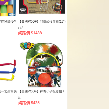
胖粉筆(5色
【美國POOF】門掛式投籃組(18")
/ 組
網路價 $1488
第一套高爾夫
【美國POOF】神奇小子投籃組 /
組
網路價 $425