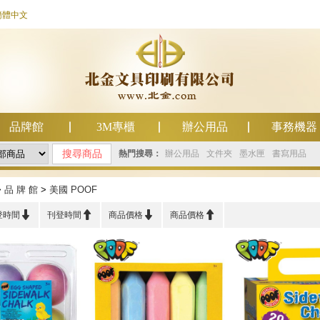
簡體中文
品牌館
3M專櫃
辦公用品
事務機器
熱門搜尋：
辦公用品
文件夾
墨水匣
書寫用品
>
品 牌 館
>
美國 POOF




登時間
刊登時間
商品價格
商品價格