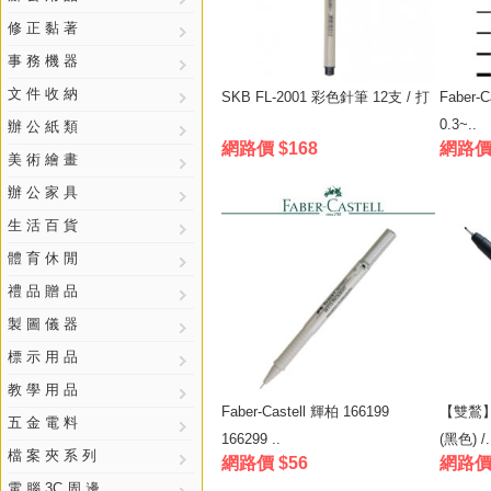
修 正 黏 著
事 務 機 器
文 件 收 納
SKB FL-2001 彩色針筆 12支 / 打
Faber-
0.3~..
辦 公 紙 類
網路價 $168
網路價 
美 術 繪 畫
辦 公 家 具
生 活 百 貨
體 育 休 閒
禮 品 贈 品
製 圖 儀 器
標 示 用 品
教 學 用 品
Faber-Castell 輝柏 166199
【雙鶖】
五 金 電 料
166299 ..
(黑色) /.
檔 案 夾 系 列
網路價 $56
網路價 
電 腦 3C 周 邊