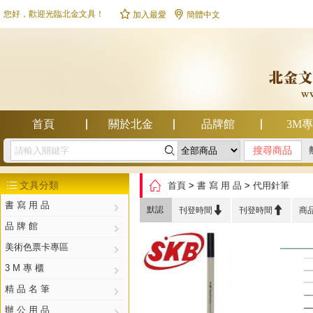


您好，歡迎光臨北金文具！
加入最愛
簡體中文
首頁
關於北金
品牌館
3M

幫助中心

文具分類
首頁
>
書 寫 用 品
>
代用針筆

書 寫 用 品


默認
刊登時間
刊登時間
商
品 牌 館
美術色票卡專區
3 M 專 櫃
精 品 名 筆
辦 公 用 品