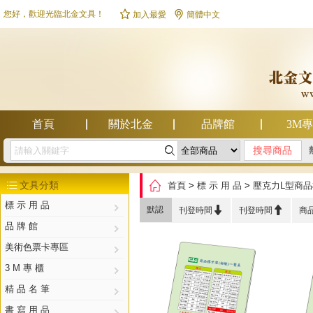


您好，歡迎光臨北金文具！
加入最愛
簡體中文
首頁
關於北金
品牌館
3M

幫助中心

文具分類
首頁
>
標 示 用 品
>
壓克力L型商

標 示 用 品


默認
刊登時間
刊登時間
商
品 牌 館
美術色票卡專區
3 M 專 櫃
精 品 名 筆
書 寫 用 品