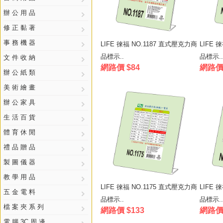
辦 公 用 品
修 正 黏 著
事 務 機 器
LIFE 徠福 NO.1187 直式壓克力商
LIFE 
品標示..
品標示..
文 件 收 納
網路價 $84
網路價 
辦 公 紙 類
美 術 繪 畫
辦 公 家 具
生 活 百 貨
體 育 休 閒
禮 品 贈 品
製 圖 儀 器
教 學 用 品
LIFE 徠福 NO.1175 直式壓克力商
LIFE 
五 金 電 料
品標示..
品標示..
檔 案 夾 系 列
網路價 $133
網路價 
電 腦 3C 周 邊