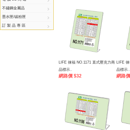
不鏽鋼金屬品
墨水匣/碳粉匣
訂 製 品 專 區
LIFE 徠福 NO.1171 直式壓克力商
LIFE 
品標示..
品標示..
網路價 $32
網路價 