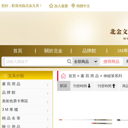


您好，歡迎光臨北金文具！
加入最愛
簡體中文
首頁
關於北金
品牌館
3M

幫助中心

文具分類
首頁
>
書 寫 用 品
>
伸縮筆系列

書 寫 用 品


默認
刊登時間
刊登時間
商
品 牌 館
美術色票卡專區
3 M 專 櫃
精 品 名 筆
辦 公 用 品