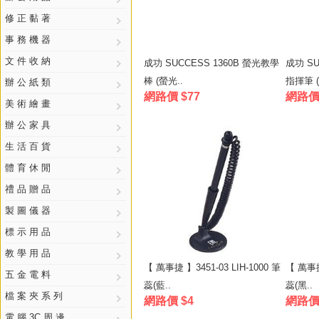
修 正 黏 著
事 務 機 器
文 件 收 納
成功 SUCCESS 1360B 螢光教學
成功 SU
棒 (螢光..
指揮筆 (
辦 公 紙 類
網路價 $77
網路價 
美 術 繪 畫
辦 公 家 具
生 活 百 貨
體 育 休 閒
禮 品 贈 品
製 圖 儀 器
標 示 用 品
教 學 用 品
【 萬事捷 】3451-03 LIH-1000 筆
【 萬事捷 
五 金 電 料
蕊(藍..
蕊(黑..
檔 案 夾 系 列
網路價 $4
網路價 
電 腦 3C 周 邊