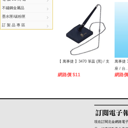
不鏽鋼金屬品
墨水匣/碳粉匣
訂 製 品 專 區
【 萬事捷 】3470 筆蕊 (黑) / 支
萬事捷 3
座 / 台..
網路價 $11
網路價 
現在訂閱北金網路電