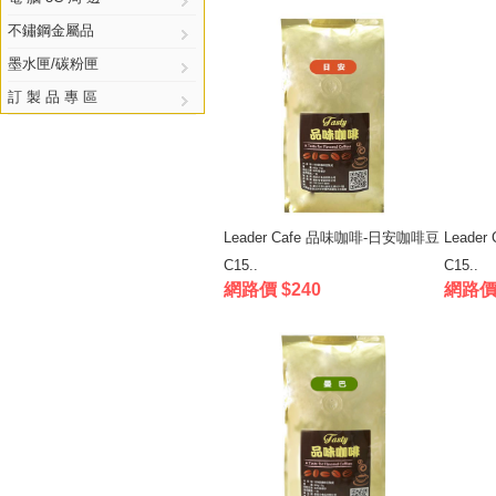
不鏽鋼金屬品
墨水匣/碳粉匣
訂 製 品 專 區
Leader Cafe 品味咖啡-日安咖啡豆
Leade
C15..
C15..
網路價 $240
網路價 