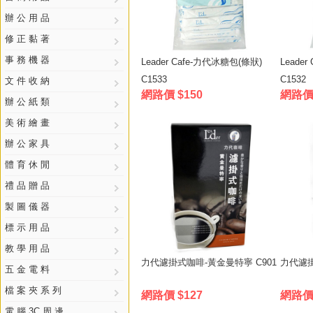
辦 公 用 品
修 正 黏 著
事 務 機 器
Leader Cafe-力代冰糖包(條狀)
Leade
C1533
C1532
文 件 收 納
網路價 $150
網路價 
辦 公 紙 類
美 術 繪 畫
辦 公 家 具
體 育 休 閒
禮 品 贈 品
製 圖 儀 器
標 示 用 品
教 學 用 品
力代濾掛式咖啡-黃金曼特寧 C901
力代濾掛
五 金 電 料
檔 案 夾 系 列
網路價 $127
網路價 
電 腦 3C 周 邊