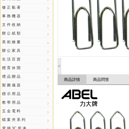
修 正 黏 著
事 務 機 器
文 件 收 納
辦 公 紙 類
美 術 繪 畫
辦 公 家 具
生 活 百 貨
<
體 育 休 閒
禮 品 贈 品
商品詳情
商品問答
製 圖 儀 器
標 示 用 品
教 學 用 品
五 金 電 料
檔 案 夾 系 列
電 腦 3C 周 邊