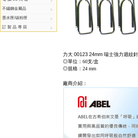
不鏽鋼金屬品
墨水匣/碳粉匣
訂 製 品 專 區
力大 00123 24mm 瑞士強力迴紋針
◎單位：60支/盒
◎規格：24 mm
廠商介紹：