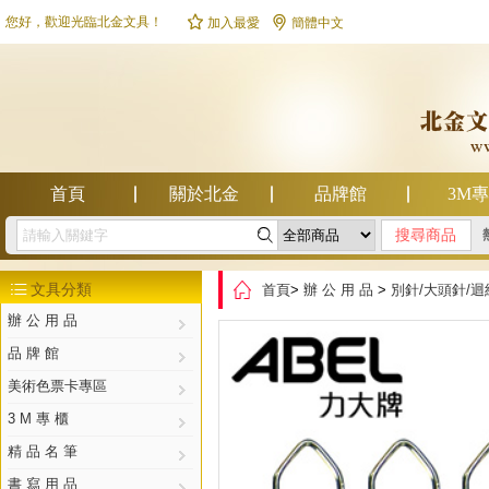


您好，歡迎光臨北金文具！
加入最愛
簡體中文
首頁
關於北金
品牌館
3M

幫助中心

文具分類
首頁
>
辦 公 用 品
>
別針/大頭針/迴

辦 公 用 品
品 牌 館
美術色票卡專區
3 M 專 櫃
精 品 名 筆
書 寫 用 品